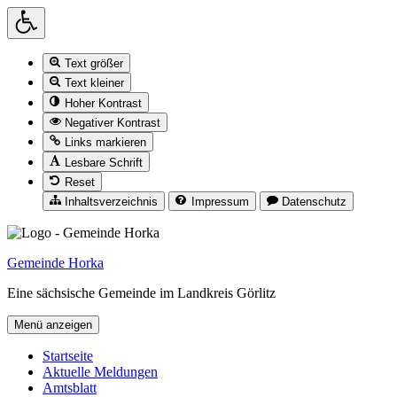
Drücken
Text größer
Sie
Text kleiner
die
Hoher Kontrast
Escape-
Taste,
Negativer Kontrast
um
Links markieren
die
Lesbare Schrift
Toolbar
Reset
zu
Inhaltsverzeichnis
Impressum
Datenschutz
schließen.
Zum
Inhalt
Gemeinde Horka
springen
Eine sächsische Gemeinde im Landkreis Görlitz
Menü anzeigen
Hauptnavigation
Startseite
Aktuelle Meldungen
Amtsblatt